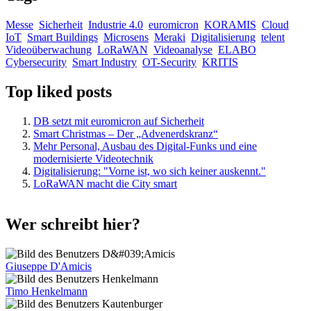
Messe
Sicherheit
Industrie 4.0
euromicron
KORAMIS
Cloud
IoT
Smart Buildings
Microsens
Meraki
Digitalisierung
telent
Videoüberwachung
LoRaWAN
Videoanalyse
ELABO
Cybersecurity
Smart Industry
OT-Security
KRITIS
Top liked posts
DB setzt mit euromicron auf Sicherheit
Smart Christmas – Der „Advenerdskranz“
Mehr Personal, Ausbau des Digital-Funks und eine
modernisierte Videotechnik
Digitalisierung: "Vorne ist, wo sich keiner auskennt."
LoRaWAN macht die City smart
Wer schreibt hier?
Giuseppe D'Amicis
Timo Henkelmann