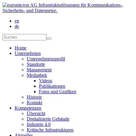
Direkt zum Inhalt
en
de
Suchformular
Suchen
Home
Unternehmen
Unternehmensprofil
Standorte
Management
Mediathek
Videos
Publikationen
Fotos und Grafiken
Historie
Kontakt
Kompetenzen
Übersicht
Digitalisierte Gebäude
Industrie 4.0
Kritische Infrastrukturen
Aktuelles