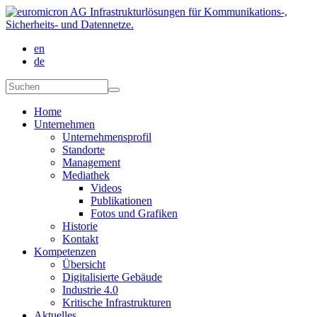
Direkt zum Inhalt
en
de
Suchformular
Suchen
Home
Unternehmen
Unternehmensprofil
Standorte
Management
Mediathek
Videos
Publikationen
Fotos und Grafiken
Historie
Kontakt
Kompetenzen
Übersicht
Digitalisierte Gebäude
Industrie 4.0
Kritische Infrastrukturen
Aktuelles